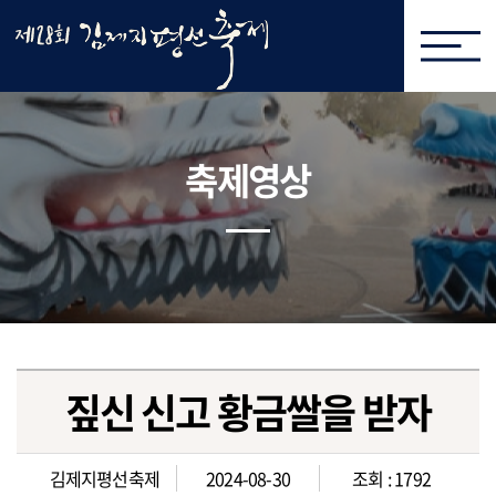
축제영상
짚신 신고 황금쌀을 받자
김제지평선축제
2024-08-30
조회 : 1792