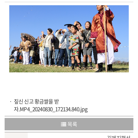
짚신 신고 황금쌀을 받
자.MP4_20240830_172134.840.jpg
목록
김제지평선