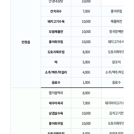
만경내장탕
10,000
잔치국수
7,000
홍어무침
돼지고기수육
10,000
해물파전
모듬해물전
10,000
청국장백반
홍어회무침
10,000
돼지고기수육
만경읍
도토리묵무침
8,000
도토리묵무침
떡
5,000
닭꼬치
소주/맥주/막걸리
4,000
소주/맥주/막걸리
음료수
1,000
음료수
멸치쌀떡국
8,000
새우아욱국
7,000
돼지머리고기수육
삼겹살수육
10,000
김치고기전
홍어회무침
10,000
도토리묵무침
도토리묵무침
8,000
우렁초무침