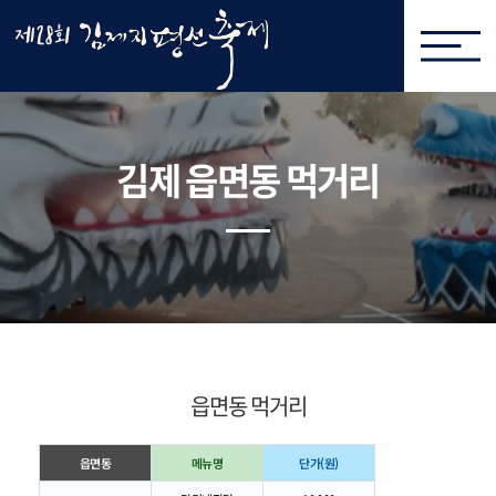
김제 읍면동 먹거리
읍면동 먹거리
읍면동
메뉴명
단가(원)