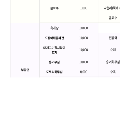
음료수
1,000
막걸리(뚝배기)
음료수
육개장
10,000
오징어해물파전
10,000
된장국
돼지고기김치말이
10,000
순대
꼬지
홍어무침
10,000
홍어회무침
부량면
도토리묵무침
8,000
수육
어묵&순대
10,000
야채전
소주/맥주/막걸리
4,000
어묵꼬치
음료수
1,000
소주/맥주/막걸리
음료수
고구마야채튀김
7,000