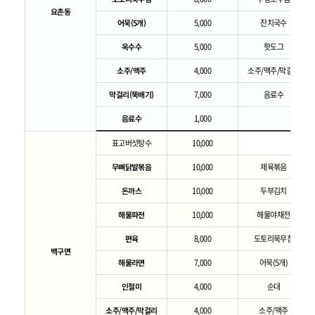
요촌동
어묵(5개)
5,000
잔치국수
옥수수
5,000
핫도그
소주/맥주
4,000
소주/맥주/막걸리
막걸리(뚝배기)
7,000
음료수
음료수
1,000
표고버섯탕수
10,000
무뼈닭발볶음
10,000
제육볶음
돈까스
10,000
두부김치
해물파전
10,000
해물야채전
편육
8,000
도토리묵무침
백구면
해물라면
7,000
어묵(5개)
인절미
4,000
순대
소주/맥주/막걸리
4,000
소주/맥주